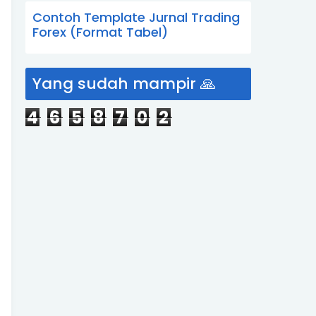
Contoh Template Jurnal Trading
Forex (Format Tabel)
Yang sudah mampir 🙏
4
6
5
8
7
0
2