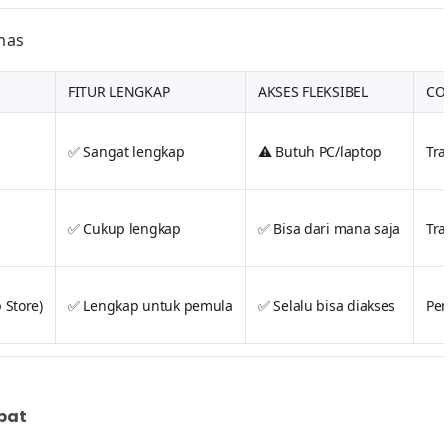
mas
FITUR LENGKAP
AKSES FLEKSIBEL
CO
✅ Sangat lengkap
⚠️ Butuh PC/laptop
Tra
✅ Cukup lengkap
✅ Bisa dari mana saja
Tra
 Store)
✅ Lengkap untuk pemula
✅ Selalu bisa diakses
Pem
pat