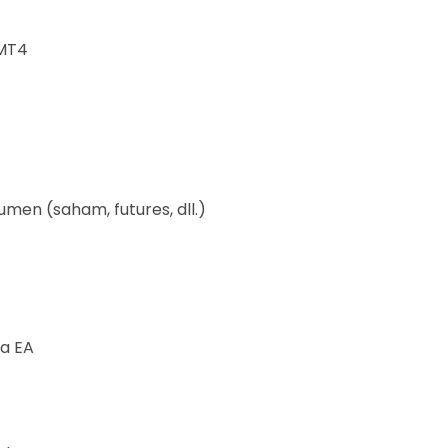
 MT4
umen (saham, futures, dll.)
ia EA