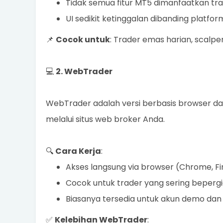
Tidak semua fitur MT5 dimanfaatkan tr
UI sedikit ketinggalan dibanding platf
📌
Cocok untuk
: Trader emas harian, scalper,
💻
2. WebTrader
WebTrader adalah versi berbasis browser dari 
melalui situs web broker Anda.
🔍
Cara Kerja
:
Akses langsung via browser (Chrome, Fir
Cocok untuk trader yang sering bepe
Biasanya tersedia untuk akun demo dan 
✅
Kelebihan WebTrader
: