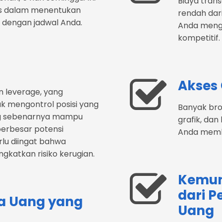
Biaya trans
tas dalam menentukan
rendah dar
i dengan jadwal Anda.
Anda meng
kompetitif.
Akses 
 leverage, yang
 mengontrol posisi yang
Banyak brok
ng sebenarnya mampu
grafik, da
perbesar potensi
Anda membu
lu diingat bahwa
gkatkan risiko kerugian.
Kemun
dari 
a Uang yang
Uang