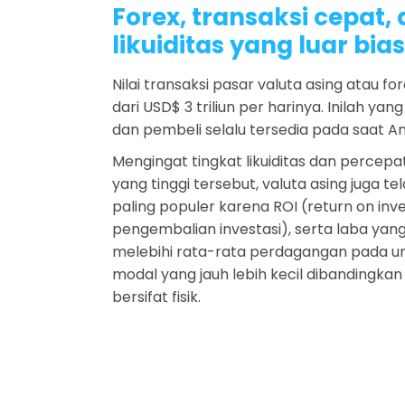
Forex, transaksi cepat,
likuiditas yang luar bia
Nilai transaksi pasar valuta asing atau f
dari USD$ 3 triliun per harinya. Inilah y
dan pembeli selalu tersedia pada saat An
Mengingat tingkat likuiditas dan percep
yang tinggi tersebut, valuta asing juga te
paling populer karena ROI (return on inv
pengembalian investasi), serta laba yan
melebihi rata-rata perdagangan pada 
modal yang jauh lebih kecil dibandingka
bersifat fisik.