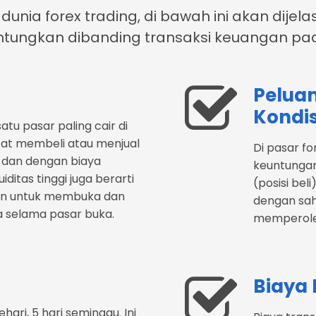
unia forex trading, di bawah ini akan dijel
ntungkan dibanding transaksi keuangan p
Pelua
Kondis
atu pasar paling cair di
apat membeli atau menjual
Di pasar f
 dan dengan biaya
keuntungan
iditas tinggi juga berarti
(posisi beli
an untuk membuka dan
dengan sah
a selama pasar buka.
memperoleh
Biaya
hari, 5 hari seminggu. Ini