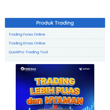
Produk Trading
Trading Forex Online
Trading Emas Online
QuickPro Trading Tool