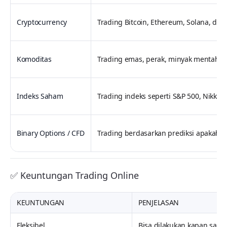
Cryptocurrency
Trading Bitcoin, Ethereum, Solana, dll m
Komoditas
Trading emas, perak, minyak mentah me
Indeks Saham
Trading indeks seperti S&P 500, Nikkei
Binary Options / CFD
Trading berdasarkan prediksi apakah h
✅ Keuntungan Trading Online
KEUNTUNGAN
PENJELASAN
Fleksibel
Bisa dilakukan kapan saja 